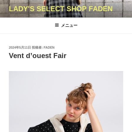
コ
LADY'S SELECT SHOP FADEN
ン
テ
ン
メニュー
ツ
へ
ス
投
2024年5月11日
投稿者:
FADEN
キ
稿
Vent d’ouest Fair
日:
ッ
プ