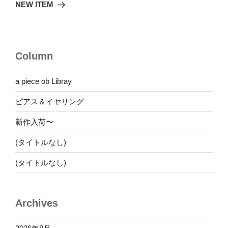
ゲ
の
NEW ITEM
投
ー
稿
シ
ョ
Column
ン
a piece ob Libray
ピアス＆イヤリング
新作入荷〜
(タイトルなし)
(タイトルなし)
Archives