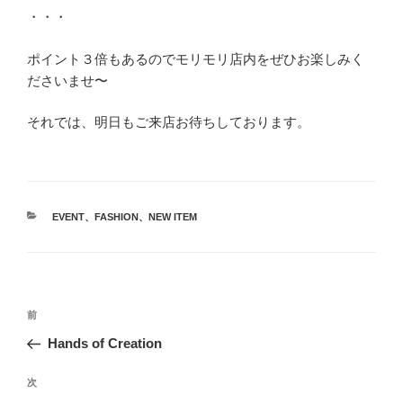
・・・
ポイント３倍もあるのでモリモリ店内をぜひお楽しみく
ださいませ〜
それでは、明日もご来店お待ちしております。
カ
EVENT
、
FASHION
、
NEW ITEM
テ
ゴ
リ
ー
投
前
前
稿
の
Hands of Creation
ナ
投
ビ
稿
次
次