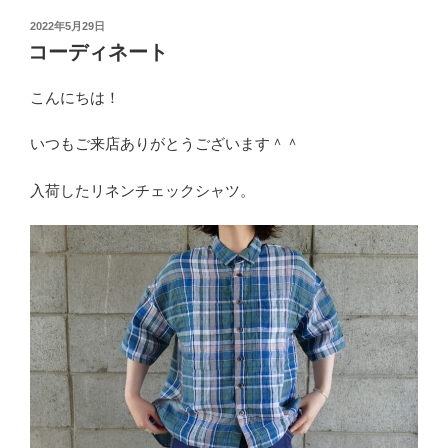
投
2022年5月29日
稿
コーディネート
日:
こんにちは！
いつもご来店ありがとうございます＾＾
入荷したリネンチェックシャツ。