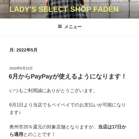
コ
LADY'S SELECT SHOP FADEN
ン
テ
ン
メニュー
ツ
へ
ス
月:
2022年5月
キ
ッ
投
2022年5月31日
プ
稿
6月からPayPayが使えるようになります！
日:
いつもご利用誠にありがとうございます。
6月1日より当店でもペイペイでのお支払いが可能になり
ます♪
奥州市20％還元の対象店舗となりますが、
当店は17日か
ら適用
とのことです！