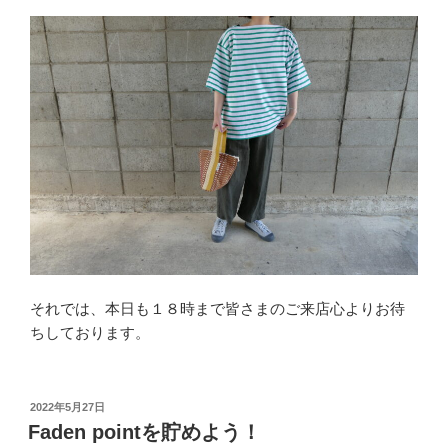
それでは、本日も１８時まで皆さまのご来店心よりお待
ちしております。
投
2022年5月27日
稿
Faden pointを貯めよう！
日: