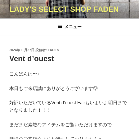
コ
LADY'S SELECT SHOP FADEN
ン
テ
ン
メニュー
ツ
へ
ス
投
2024年11月27日
投稿者:
FADEN
キ
稿
Vent d’ouest
日:
ッ
プ
こんばんは〜♩
本日もご来店誠にありがとうございます◎
好評いただいているVent d’ouest Fairもいよいよ明日まで
となりました！！！
まだまだ素敵なアイテムをご覧いただけますので
皆様のご来店心よりお待ちしております＾＾