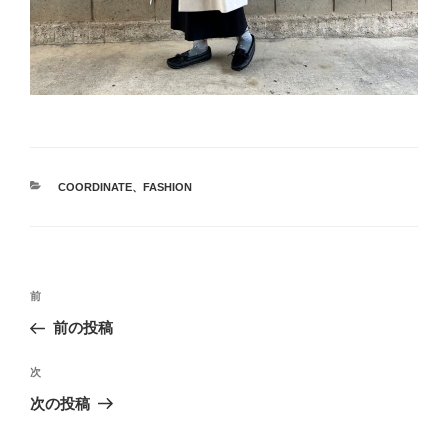
カ
COORDINATE
、
FASHION
テ
ゴ
リ
ー
投
前
前
稿
の
前の投稿
ナ
投
ビ
稿
次
次
ゲ
の
次の投稿
投
ー
稿