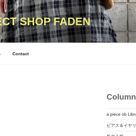
ECT SHOP FADEN
s
Contact
Column
a piece ob Libr
ピアス＆イヤ