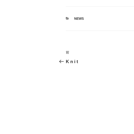
カ
NEWS
テ
ゴ
リ
ー
投
前
前
稿
の
K n i t
投
ナ
稿
ビ
ゲ
ー
シ
ョ