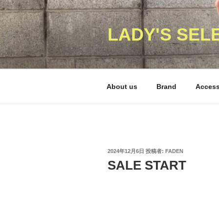
コ
ン
テ
LADY'S SEL
ン
ツ
へ
ス
About us
Brand
Acces
キ
ッ
プ
投
2024年12月6日
投稿者:
FADEN
稿
SALE START
日: