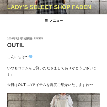
コ
LADY'S SELECT SHOP FADEN
ン
テ
ン
メニュー
ツ
へ
ス
投
2026年5月8日
投稿者:
FADEN
キ
稿
OUTIL
日:
ッ
プ
こんにちは〜
いつもコラムをご覧いただきましてありがとうございま
す。
今日はOUTILのアイテムを再度ご紹介いたしますね〜