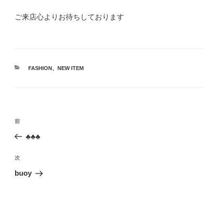
ご来店心よりお待ちしております
カ
FASHION
、
NEW ITEM
テ
ゴ
リ
ー
投
前
前
稿
の
♣️♣️♣️
ナ
投
ビ
稿
次
次
ゲ
の
buoy
投
ー
稿
シ
ョ