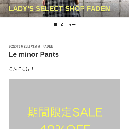
コ
LADY'S SELECT SHOP FADEN
ン
テ
ン
メニュー
ツ
へ
ス
投
2022年1月21日
投稿者:
FADEN
キ
稿
Le minor Pants
日:
ッ
プ
こんにちは！