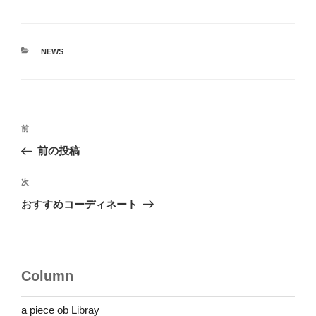
カ
NEWS
テ
ゴ
リ
ー
投
前
前
稿
の
前の投稿
ナ
投
ビ
稿
次
次
ゲ
の
おすすめコーディネート
投
ー
稿
シ
ョ
Column
ン
a piece ob Libray