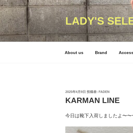
コ
ン
テ
LADY'S SEL
ン
ツ
へ
ス
About us
Brand
Acces
キ
ッ
プ
投
2025年4月9日
投稿者:
FADEN
稿
KARMAN LINE
日:
今日は靴下入荷しましたよ〜〜