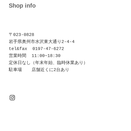
Shop info
〒023-0828 

岩手県奥州市水沢東大通り2-4-4

tel&fax  0197-47-6272

営業時間  11:00~18:30

定休日なし（年末年始、臨時休業あり）

駐車場  　店舗近くに2台あり
Instagram