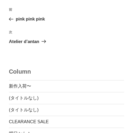
投
前
前
稿
の
pink pink pink
ナ
投
ビ
稿
次
次
ゲ
の
Atelier d’antan
投
ー
稿
シ
ョ
Column
ン
新作入荷〜
(タイトルなし)
(タイトルなし)
CLEARANCE SALE