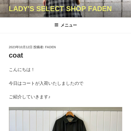
コ
LADY'S SELECT SHOP FADEN
ン
テ
ン
メニュー
ツ
へ
ス
投
2023年10月12日
投稿者:
FADEN
キ
稿
coat
日:
ッ
プ
こんにちは！
今日はコートが入荷いたしましたので
ご紹介していきます♪