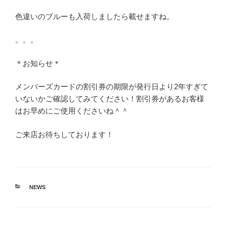
色違いのブルーも入荷しましたら載せますね。
。。。
＊お知らせ＊
メンバーズカードの割引券の期限が発行日より2年すぎて
いないかご確認してみてください！割引券があるお客様
はお早めにご使用くださいね＾＾
ご来店お待ちしております！
カ
NEWS
テ
ゴ
リ
ー