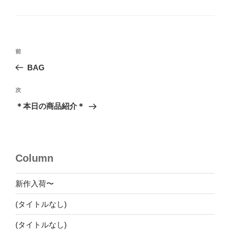
テ
ゴ
リ
ー
投
前
前
稿
の
BAG
ナ
投
ビ
稿
次
次
ゲ
の
＊本日の商品紹介＊
投
ー
稿
シ
ョ
Column
ン
新作入荷〜
(タイトルなし)
(タイトルなし)