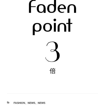
カ
FASHION
、
NEWS
、
NEWS