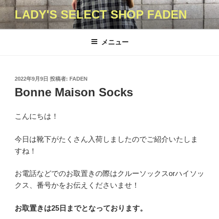
コ
LADY'S SELECT SHOP FADEN
ン
テ
ン
メニュー
ツ
へ
ス
投
2022年9月9日
投稿者:
FADEN
キ
稿
Bonne Maison Socks
日:
ッ
プ
こんにちは！
今日は靴下がたくさん入荷しましたのでご紹介いたしま
すね！
お電話などでのお取置きの際はクルーソックスorハイソッ
クス、番号かをお伝えくださいませ！
お取置きは25日までとなっております。