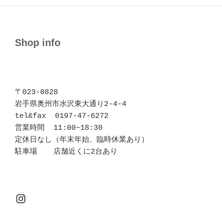
Shop info
〒023-0828 

岩手県奥州市水沢東大通り2-4-4

tel&fax  0197-47-6272

営業時間  11:00~18:30

定休日なし（年末年始、臨時休業あり）

駐車場  　店舗近くに2台あり
Instagram