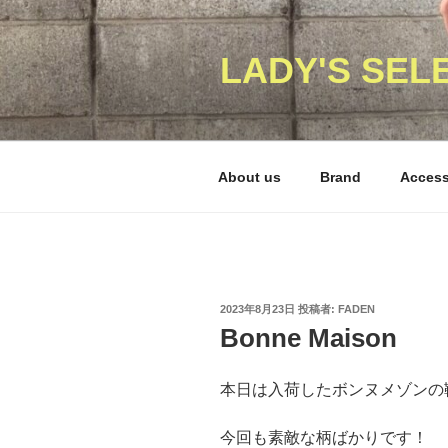
コ
ン
テ
LADY'S SEL
ン
ツ
へ
ス
About us
Brand
Acces
キ
ッ
プ
投
2023年8月23日
投稿者:
FADEN
稿
Bonne Maison
日:
本日は入荷したボンヌメゾンの
今回も素敵な柄ばかりです！