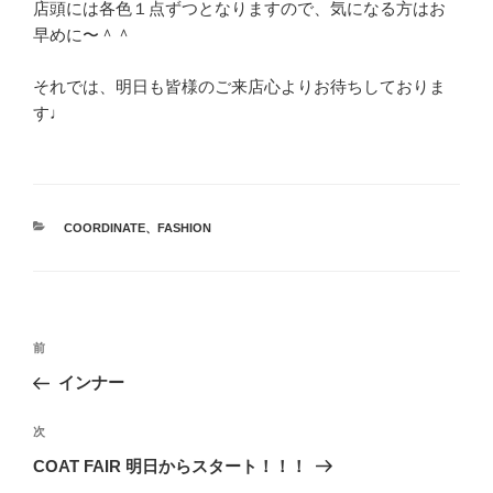
店頭には各色１点ずつとなりますので、気になる方はお
早めに〜＾＾
それでは、明日も皆様のご来店心よりお待ちしておりま
す♩
カ
COORDINATE
、
FASHION
テ
ゴ
リ
ー
投
前
前
稿
の
インナー
ナ
投
ビ
稿
次
次
ゲ
の
COAT FAIR 明日からスタート！！！
投
ー