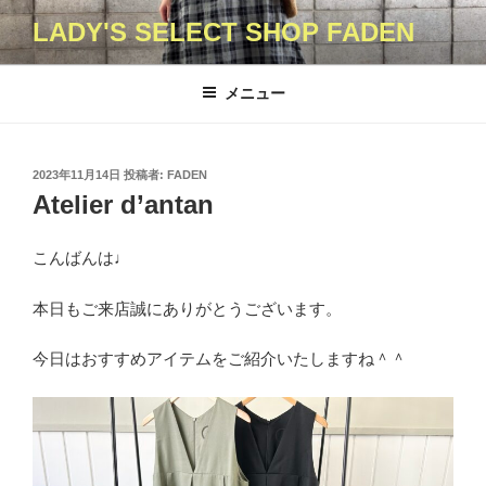
コ
LADY'S SELECT SHOP FADEN
ン
テ
ン
メニュー
ツ
へ
ス
投
2023年11月14日
投稿者:
FADEN
キ
稿
Atelier d’antan
日:
ッ
プ
こんばんは♩
本日もご来店誠にありがとうございます。
今日はおすすめアイテムをご紹介いたしますね＾＾