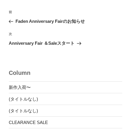
ー
投
前
前
稿
の
Faden Anniversary Fairのお知らせ
ナ
投
ビ
稿
次
次
ゲ
の
Anniversary Fair ＆Saleスタート
投
ー
稿
シ
ョ
Column
ン
新作入荷〜
(タイトルなし)
(タイトルなし)
CLEARANCE SALE