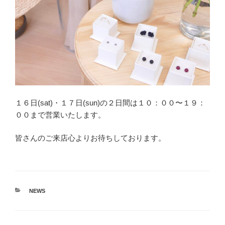
１６日(sat)・１７日(sun)の２日間は１０：００〜１９：
００まで営業いたします。
皆さんのご来店心よりお待ちしております。
カ
NEWS
テ
ゴ
リ