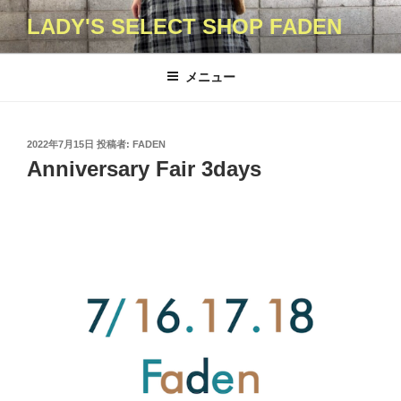
コ
LADY'S SELECT SHOP FADEN
ン
テ
ン
メニュー
ツ
へ
ス
投
2022年7月15日
投稿者:
FADEN
キ
稿
Anniversary Fair 3days
日:
ッ
プ