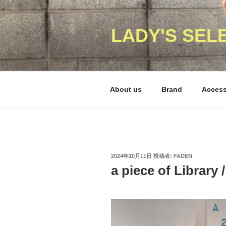
コ
ン
テ
LADY'S SEL
ン
ツ
へ
ス
About us
Brand
Acces
キ
ッ
プ
投
2024年10月11日
投稿者:
FADEN
稿
a piece of Library
日: