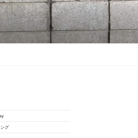
ay
リング