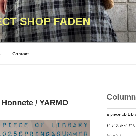
ECT SHOP FADEN
s
Contact
Column
 / Honnete / YARMO
a piece ob Libr
ピアス＆イヤ