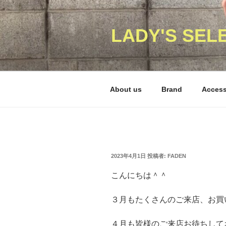
コ
ン
テ
LADY'S SEL
ン
ツ
へ
ス
About us
Brand
Acces
キ
ッ
プ
投
2023年4月1日
投稿者:
FADEN
稿
日:
こんにちは＾＾
３月もたくさんのご来店、お買
４月も皆様のご来店お待ちして