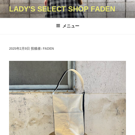
コ
LADY'S SELECT SHOP FADEN
ン
テ
ン
メニュー
ツ
へ
ス
投
2025年2月9日
投稿者:
FADEN
キ
稿
日:
ッ
プ