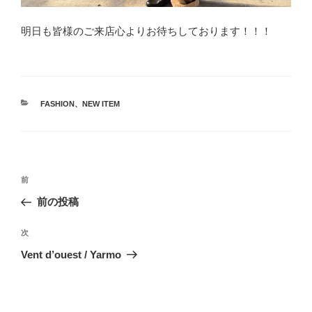
明日も皆様のご来店心よりお待ちしております！！！
カ
FASHION
、
NEW ITEM
テ
ゴ
リ
ー
投
前
前
稿
の
前の投稿
ナ
投
ビ
稿
次
次
ゲ
の
Vent d’ouest / Yarmo
投
ー
稿
シ
ョ