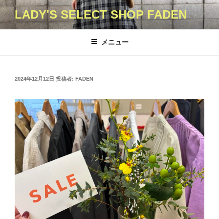
コ
LADY'S SELECT SHOP FADEN
ン
テ
ン
メニュー
ツ
へ
ス
投
2024年12月12日
投稿者:
FADEN
キ
稿
日:
ッ
プ