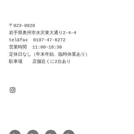
〒023-0828 

岩手県奥州市水沢東大通り2-4-4

tel&fax  0197-47-6272

営業時間  11:00~18:30

定休日なし（年末年始、臨時休業あり）

駐車場  　店舗近くに2台あり
Instagram
About
Brand
Access
Contact