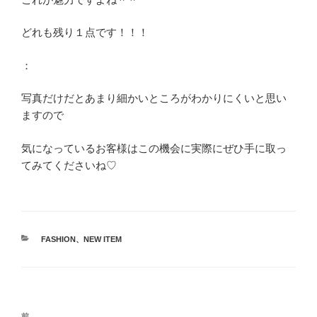
どれも残り１点です！！！
：
写真だけだとあまり細かいところがわかりにくいと思い
ますので
気になっているお客様はこの機会に実際にぜひ手に取っ
てみてくださいね♡
カ
FASHION
、
NEW ITEM
テ
ゴ
リ
ー
投
前