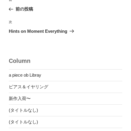
前
稿
の
前の投稿
ナ
投
ビ
稿
次
次
ゲ
の
Hints on Moment Everything
投
ー
稿
シ
ョ
Column
ン
a piece ob Libray
ピアス＆イヤリング
新作入荷〜
(タイトルなし)
(タイトルなし)