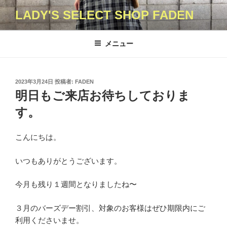
コ
LADY'S SELECT SHOP FADEN
ン
テ
ン
メニュー
ツ
へ
ス
投
2023年3月24日
投稿者:
FADEN
キ
稿
明日もご来店お待ちしておりま
日:
ッ
す。
プ
こんにちは。
いつもありがとうございます。
今月も残り１週間となりましたね〜
３月のバーズデー割引、対象のお客様はぜひ期限内にご
利用くださいませ。