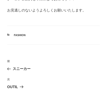
お見逃しのないようよろしくお願いいたします。
カ
FASHION
テ
ゴ
リ
ー
投
前
前
稿
の
スニーカー
ナ
投
ビ
稿
次
次
ゲ
の
OUTIL
投
ー
稿
シ
ョ