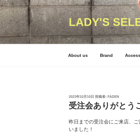
コ
ン
テ
LADY'S SEL
ン
ツ
へ
ス
About us
Brand
Acces
キ
ッ
プ
投
2023年10月10日
投稿者:
FADEN
稿
受注会ありがとう
日:
昨日までの受注会にご来店、ご
いました！