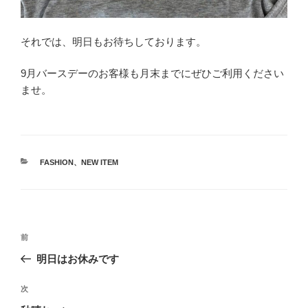
それでは、明日もお待ちしております。
9月バースデーのお客様も月末までにぜひご利用ください
ませ。
カ
FASHION
、
NEW ITEM
テ
ゴ
リ
ー
投
前
前
稿
の
明日はお休みです
ナ
投
ビ
稿
次
次
ゲ
の