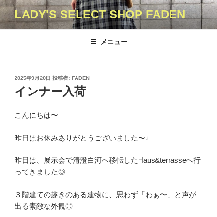
コ
LADY'S SELECT SHOP FADEN
ン
テ
ン
メニュー
ツ
へ
ス
投
2025年9月20日
投稿者:
FADEN
キ
稿
インナー入荷
日:
ッ
プ
こんにちは〜
昨日はお休みありがとうございました〜♩
昨日は、展示会で清澄白河へ移転したHaus&terrasseへ行
ってきました◎
３階建ての趣きのある建物に、思わず「わぁ〜」と声が
出る素敵な外観◎