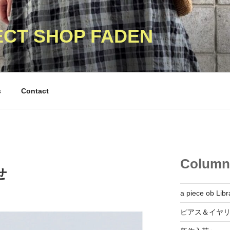
ECT SHOP FADEN
s
Contact
Column
せ
a piece ob Libr
ピアス＆イヤ