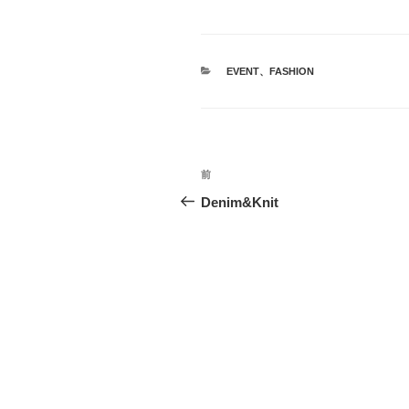
カ
EVENT
、
FASHION
テ
ゴ
リ
ー
投
前
前
稿
の
Denim&Knit
投
ナ
稿
ビ
ゲ
ー
シ
ョ