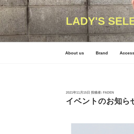
コ
ン
テ
LADY'S SEL
ン
ツ
へ
ス
About us
Brand
Acces
キ
ッ
プ
投
2021年11月15日
投稿者:
FADEN
稿
イベントのお知ら
日: