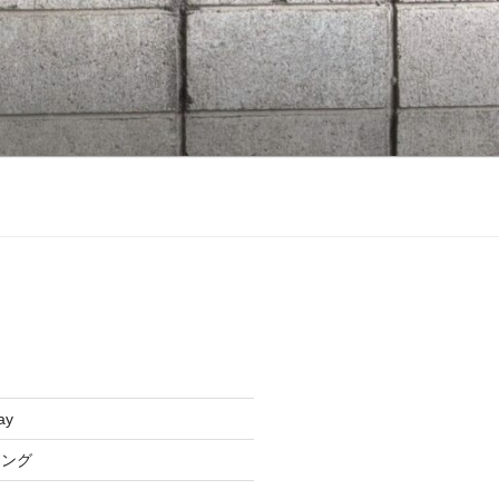
ay
リング